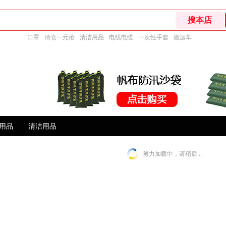
口罩
清仓一元抢
清洁用品
电线电缆
一次性手套
搬运车
用品
清洁用品
努力加载中，请稍后...